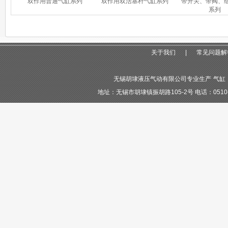
双作用普通气缸系列
双作用双活塞杆气缸系列
带开关、带阀、
系列
关于我们
|
常见问题解
无锡胡埭液压气动有限公司专业生产
气缸
地址：无锡市胡埭镇振胡路105-2号 电话：0510-855