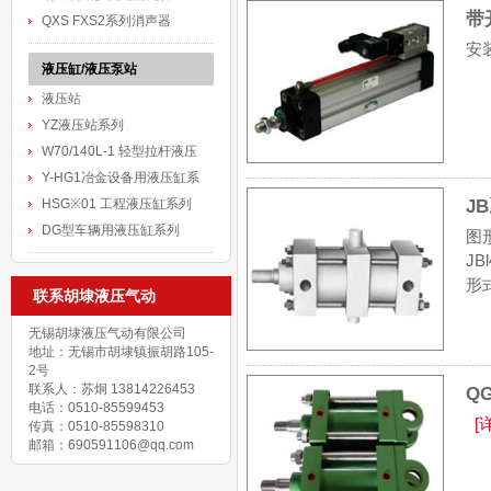
带
QXS FXS2系列消声器
安
液压缸/液压泵站
液压站
YZ液压站系列
W70/140L-1 轻型拉杆液压
Y-HG1冶金设备用液压缸系
J
HSG※01 工程液压缸系列
DG型车辆用液压缸系列
图
J
形
联系胡埭液压气动
无锡胡埭液压气动有限公司
地址：无锡市胡埭镇振胡路105-
2号
联系人：苏炯 13814226453
Q
电话：0510-85599453
[
传真：0510-85598310
邮箱：690591106@qq.com