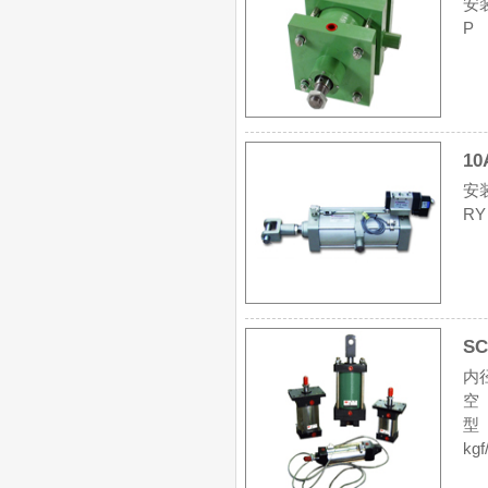
安
P 
1
安
R
S
内
空
型
kg