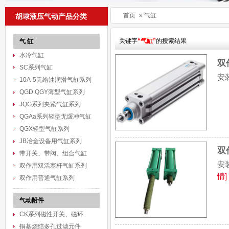
首页
»
气缸
胡埭液压气动产品分类
关键字
“气缸”
的搜索结果
气 缸
水冷气缸
双
SC系列气缸
安
10A-5无给油润滑气缸系列
QGD QGY薄型气缸系列
JQG系列夹紧气缸系列
QGAa系列轻型无缓冲气缸
QGX轻型气缸系列
JB冶金设备用气缸系列
双
带开关、带阀、组合气缸
安
双作用双活塞杆气缸系列
情]
双作用普通气缸系列
气动附件
CK系列磁性开关、磁环
铜基烧结多孔过滤元件