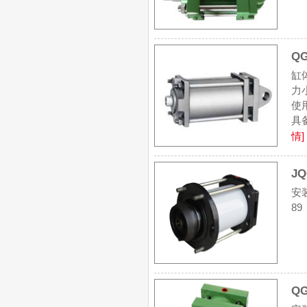
Q
缸
力
使
具
情]
J
安装
8
Q